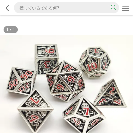
1
/
1