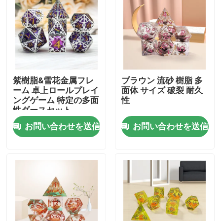
紫樹脂&雪花金属フレ
ブラウン 流砂 樹脂 多
ーム 卓上ロールプレイ
面体 サイズ 破裂 耐久
ングゲーム 特定の多面
性
性ダースセット
お問い合わせを送信
お問い合わせを送信
ホーム
企業情報
接触