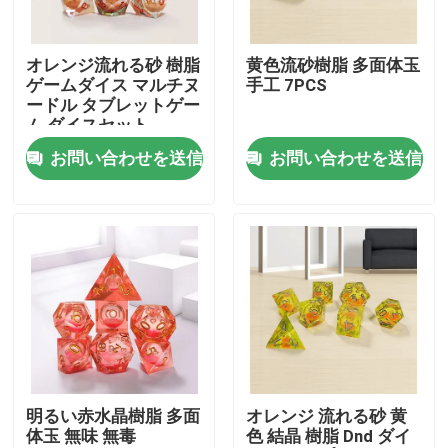
製品
オレンジ流れる砂 樹脂
黄色流砂樹脂 多面体玉
ゲームダイス マルチヌ
手工 7PCS
ードル タブレットゲー
ビデオ
ム ダイスセット
お問い合わせを送信
お問い合わせを送信
RPGのダイス セット
樹脂RPGのダイス
金属RPGのダイス
小型RPGのダイス
明るい赤水晶樹脂 多面
オレンジ 流れる砂 黄
体玉 無味 無毒
色 結晶 樹脂 Dnd ダイ
樹脂のPolyhedralダイス